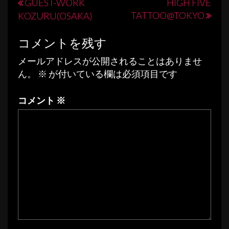
投
GUEST-WORK
HIGH FIVE
TATTOO@TOKYO
KOZURU(OSAKA)
稿
ナ
コメントを残す
ビ
メールアドレスが公開されることはありませ
ゲ
ん。
※
が付いている欄は必須項目です
ー
コメント
※
シ
ョ
ン