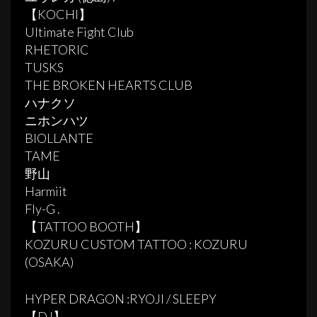
【KOCHI】
Ultimate Fight Club
RHETORIC
TUSKS
THE BROKEN HEARTS CLUB
ハナクソ
ニホンハツ
BIOLLANTE
TAME
野山
Harmiit
Fly-G .
【TATTOO BOOTH】
KOZURU CUSTOM TATTOO : KOZURU
(OSAKA)
HYPER DRAGON :RYOJI / SLEEPY
【DJ】