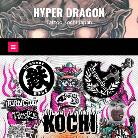
コ
HYPER DRAGON
ン
テ
Tattoo Kochi Japan
ン
ツ
へ
ス
キ
ッ
プ