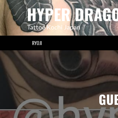
コ
HYPER DRAG
ン
テ
ン
Tattoo Kochi Japan
ツ
へ
ス
RYOJI
キ
ッ
プ
GU