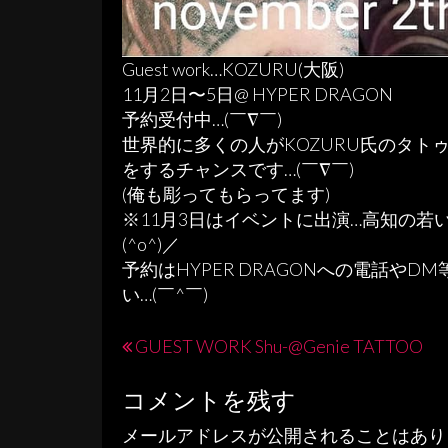
Guest work…KOZURU(大阪)
11月2日〜5日@ HYPER DRAGON
予約受付中…(￣∇￣)
世界的に多くの人がKOZURU氏のタト
をするチャンスです…(￣∇￣)
(俺も彫ってもらってます)
※11月3日はイベントに出演…高知の若
(^o^)／
予約はHYPER DRAGONへの電話やD
い…(￣^￣)ゞ
投
GUEST WORK Shu-@Genie TATTOO
稿
コメントを残す
ナ
メールアドレスが公開されることはあり