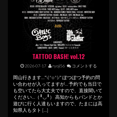
TATTOO BASH! vol.12
2026-07-17
ryoji56
コメントする
岡山行きます…*\(^o^)/* ぽつぽつ予約の問
い合わせが入ってますが… 予約でも当日で
も空いてたら大丈夫ですので、直接聞いて
ください…（╹◡╹） 高知からもバンドとか
遊びに行く人達もいますので、たまには高
知県人もタト […]