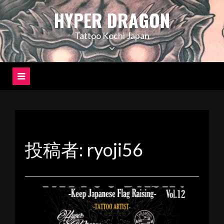
コ
HYPER DRAGON
ン
テ
Tattoo Kochi Japan
ン
ツ
へ
ス
キ
ッ
プ
投稿者:
ryoji56