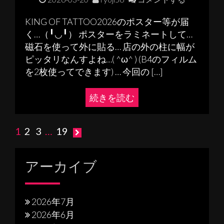
KING OF TATTOO2026のポスター等が届
く…（╹◡╹） ポスターをラミネートして…
磁石を使って外に貼る… 店の外の柱に幅が
ピッタリなんすよね…( ^ω^ ) (B4のフィルム
を2枚使ってできます) … 今回の […]
続きを読む
投
1
2
3
…
19
稿
アーカイブ
の
ペ
ー
2026年7月
ジ
2026年6月