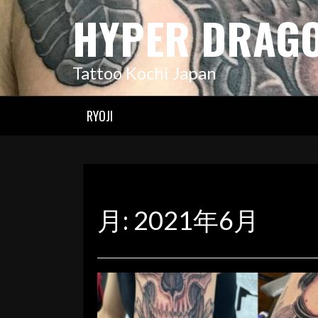
コ
HYPER DRAG
ン
テ
ン
Tattoo Kochi Japan
ツ
へ
ス
RYOJI
キ
ッ
プ
月:
2021年6月