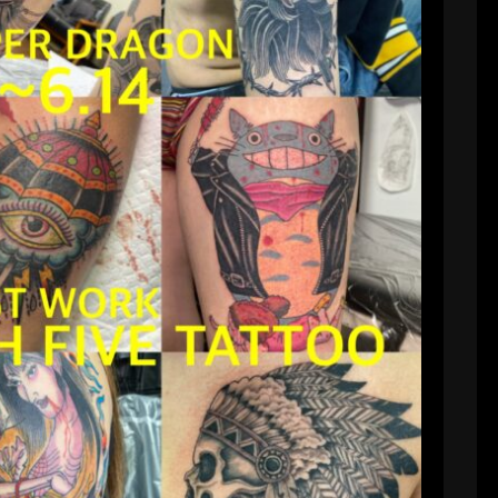
E TATTOO@TOKYO
ryoji56
2021-06-06
FIVE TATTOOに居ます…予約は結構埋まって
わせください…あ、土曜日は用事で原宿にい
ないかもす…（＾ω＾）
続きを読む