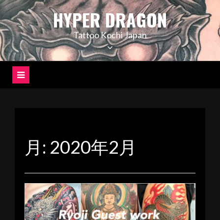
コ
HYPER DRAGON
ン
テ
Tattoo Kochi Japan
ン
ツ
へ
ス
キ
ッ
プ
月:
2020年2月