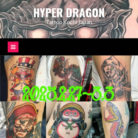
コ
HYPER DRAGON
ン
テ
Tattoo Kochi Japan
ン
ツ
へ
ス
キ
ッ
プ