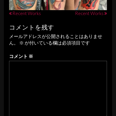
投
Recent Works
Recent Works
稿
コメントを残す
ナ
メールアドレスが公開されることはありませ
ビ
ん。
※
が付いている欄は必須項目です
ゲ
ー
コメント
※
シ
ョ
ン