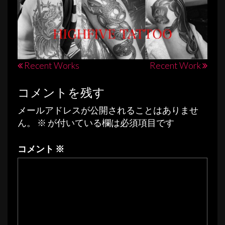
投
Recent Works
Recent Work
稿
コメントを残す
ナ
メールアドレスが公開されることはありませ
ビ
ん。
※
が付いている欄は必須項目です
ゲ
ー
コメント
※
シ
ョ
ン