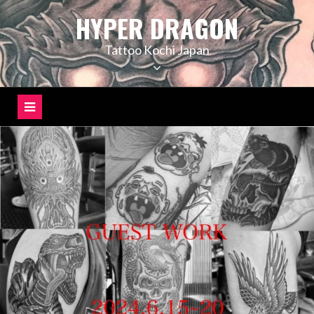
コ
HYPER DRAGON
ン
テ
Tattoo Kochi Japan
ン
ツ
へ
ス
キ
ッ
プ