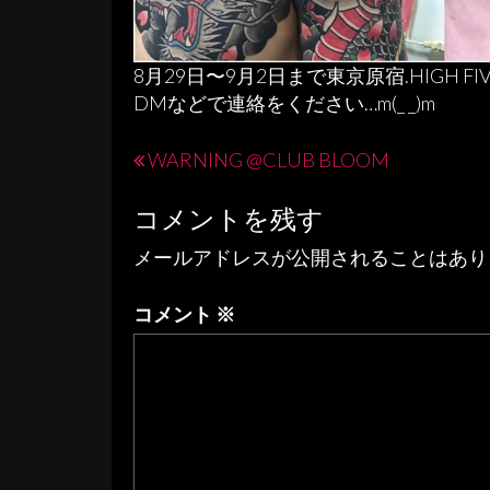
8月29日〜9月2日まで東京原宿.HIGH FI
DMなどで連絡をください…m(_ _)m
投
WARNING @CLUB BLOOM
稿
コメントを残す
ナ
メールアドレスが公開されることはあり
ビ
ゲ
コメント
※
ー
シ
ョ
ン