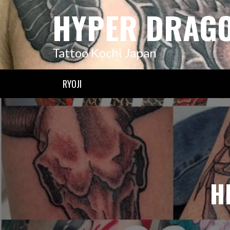
コ
HYPER DRAG
ン
テ
ン
Tattoo Kochi Japan
ツ
へ
ス
RYOJI
キ
ッ
プ
H