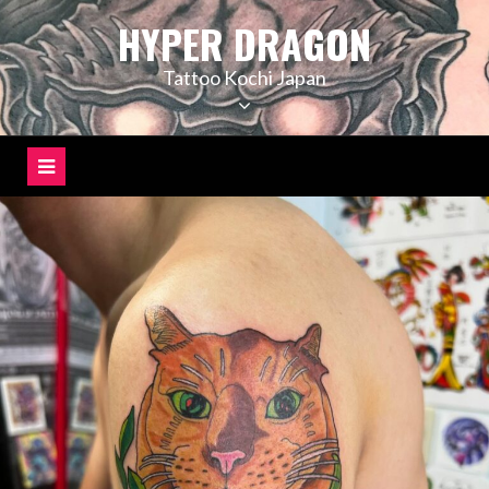
コ
HYPER DRAGON
ン
テ
Tattoo Kochi Japan
ン
ツ
へ
ス
キ
ッ
プ