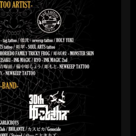
 BASH! vol.12
ryoji56
2026-07-17
つぽつ予約の問い合わせが入ってますが… 予約でも
、直接聞いてください…（╹◡╹） 高知から
いますので、たまには高知県人もタト […]
続きを読む