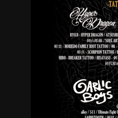
TATTOO
コメントする
岡山行きます…*\(^o^)/* ぽ
当日でも空いてたら大丈夫ですので
もバンドとか遊びに行く人達も