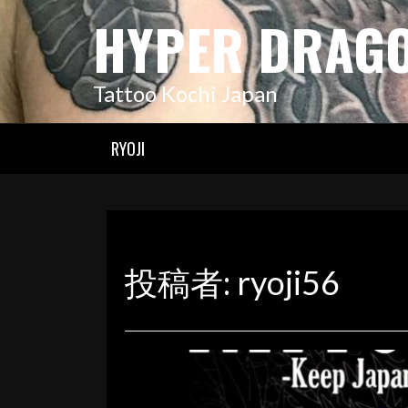
コ
HYPER DRAG
ン
テ
ン
Tattoo Kochi Japan
ツ
へ
ス
RYOJI
キ
ッ
プ
投稿者:
ryoji56