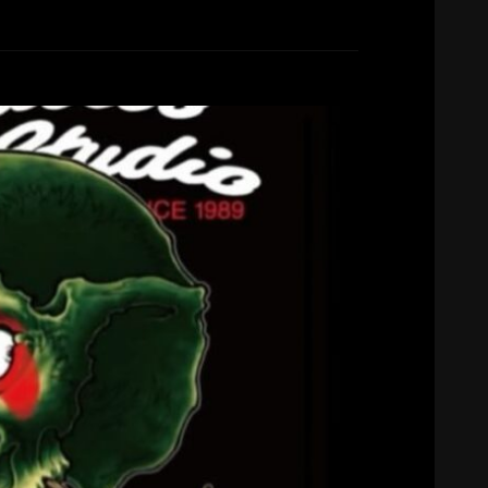
RK@HYPER DRAGON
ryoji56
2026-04-22
… 56TATTOO STUDIO : KISHi (東京) 高知
ークです 独特のスカルは元より、和彫りや様々な
スタイルでもその個性的で熟練 […]