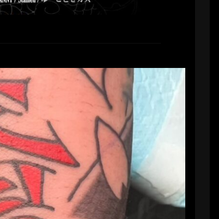
ent Works
ryoji56
2026-06-02