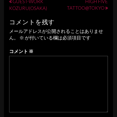
投
GUEST-WORK
HIGH FIVE
TATTOO@TOKYO
KOZURU(OSAKA)
稿
ナ
コメントを残す
ビ
メールアドレスが公開されることはありませ
ゲ
ん。
※
が付いている欄は必須項目です
ー
コメント
※
シ
ョ
ン