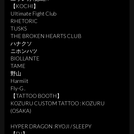
【KOCHI】
Ultimate Fight Club
RHETORIC
TUSKS
THE BROKEN HEARTS CLUB
ハナクソ
ニホンハツ
BIOLLANTE
TAME
野山
Harmiit
Fly-G .
【TATTOO BOOTH】
KOZURU CUSTOM TATTOO : KOZURU
(OSAKA)
HYPER DRAGON :RYOJI / SLEEPY
【DJ】