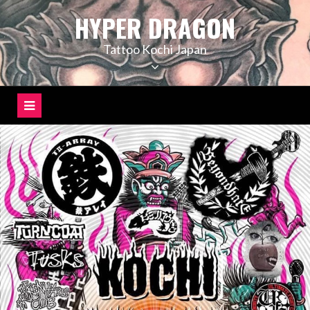
コ
HYPER DRAGON
ン
テ
Tattoo Kochi Japan
ン
ツ
へ
ス
キ
ッ
プ